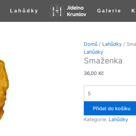
Smaženka
a
Lahůdky
Galerie
K
množství
Domů
/
Lahůdky
/ Sm
Lahůdky
Smaženka
36,00
Kč
Přidat do košíku
Kategorie:
Lahůdky