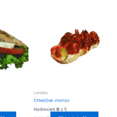
Lahůdky
u
Chlebíček chorizo
Hodnocení
0
z 5