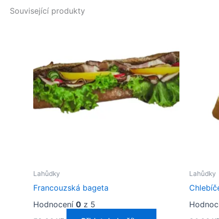
Související produkty
Lahůdky
Lahůdky
Francouzská bageta
Chlebíč
Hodnocení
0
z 5
Hodnoc