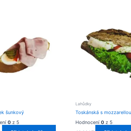
Lahůdky
ek šunkový
Toskánská s mozzarello
ení
0
z 5
Hodnocení
0
z 5